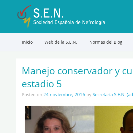
Inicio
Web de la S.E.N.
Normas del Blog
Manejo conservador y cui
estadio 5
Posted on
24 noviembre, 2016
by
Secretaría S.E.N. (a