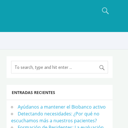
ENTRADAS RECIENTES
Ayúdanos a mantener el Biobanco activo
Detectando necesidades: ¿Por qué no
escuchamos más a nuestros pacientes?
Formación de Residentes: La evaluación